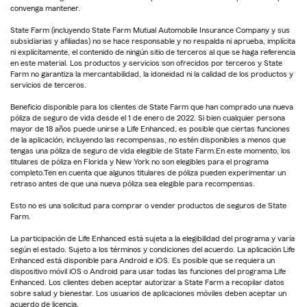
convenga mantener.
State Farm (incluyendo State Farm Mutual Automobile Insurance Company y sus
subsidiarias y afiliadas) no se hace responsable y no respalda ni aprueba, implícita
ni explícitamente, el contenido de ningún sitio de terceros al que se haga referencia
en este material. Los productos y servicios son ofrecidos por terceros y State
Farm no garantiza la mercantabilidad, la idoneidad ni la calidad de los productos y
servicios de terceros.
Beneficio disponible para los clientes de State Farm que han comprado una nueva
póliza de seguro de vida desde el 1 de enero de 2022. Si bien cualquier persona
mayor de 18 años puede unirse a Life Enhanced, es posible que ciertas funciones
de la aplicación, incluyendo las recompensas, no estén disponibles a menos que
tengas una póliza de seguro de vida elegible de State Farm.En este momento, los
titulares de póliza en Florida y New York no son elegibles para el programa
completo.Ten en cuenta que algunos titulares de póliza pueden experimentar un
retraso antes de que una nueva póliza sea elegible para recompensas.
Esto no es una solicitud para comprar o vender productos de seguros de State
Farm.
La participación de Life Enhanced está sujeta a la elegibilidad del programa y varía
según el estado. Sujeto a los términos y condiciones del acuerdo. La aplicación Life
Enhanced está disponible para Android e iOS. Es posible que se requiera un
dispositivo móvil iOS o Android para usar todas las funciones del programa Life
Enhanced. Los clientes deben aceptar autorizar a State Farm a recopilar datos
sobre salud y bienestar. Los usuarios de aplicaciones móviles deben aceptar un
acuerdo de licencia.