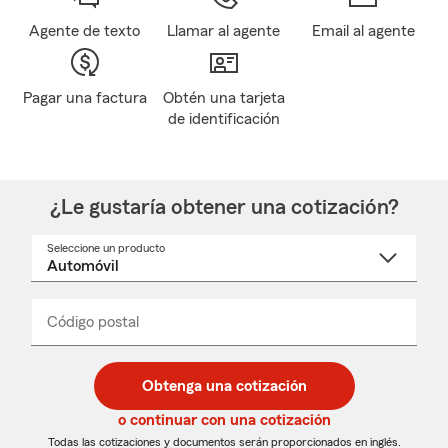
Agente de texto
Llamar al agente
Email al agente
Pagar una factura
Obtén una tarjeta
de identificación
¿Le gustaría obtener una cotización?
Seleccione un producto
Seleccione
un
nombre
de
producto
del
Código postal
Ingresa
Ingresa
_____
menú
un
un
desplegable
código
código
postal
postal
Obtenga una cotización
de
de
5
5
o continuar con una cotización
dígitos
dígitos
Todas las cotizaciones y documentos serán proporcionados en inglés.