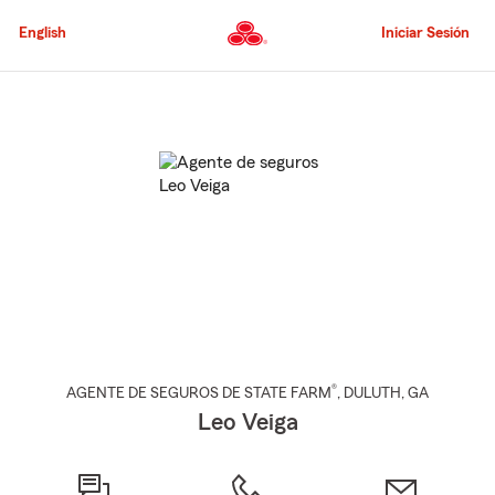
Pasar
al
English
Iniciar Sesión
contenido
principal
Comienzo
del
contenido
principal
®
AGENTE DE SEGUROS DE STATE FARM
,
DULUTH
, GA
Leo Veiga