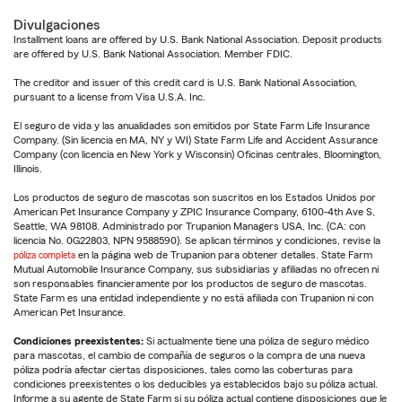
Divulgaciones
Installment loans are offered by U.S. Bank National Association. Deposit products
are offered by U.S. Bank National Association. Member FDIC.
The creditor and issuer of this credit card is U.S. Bank National Association,
pursuant to a license from Visa U.S.A. Inc.
El seguro de vida y las anualidades son emitidos por State Farm Life Insurance
Company. (Sin licencia en MA, NY y WI) State Farm Life and Accident Assurance
Company (con licencia en New York y Wisconsin) Oficinas centrales, Bloomington,
Illinois.
Los productos de seguro de mascotas son suscritos en los Estados Unidos por
American Pet Insurance Company y ZPIC Insurance Company, 6100-4th Ave S,
Seattle, WA 98108. Administrado por Trupanion Managers USA, Inc. (CA: con
licencia No. 0G22803, NPN 9588590). Se aplican términos y condiciones, revise la
póliza completa
en la página web de Trupanion para obtener detalles. State Farm
Mutual Automobile Insurance Company, sus subsidiarias y afiliadas no ofrecen ni
son responsables financieramente por los productos de seguro de mascotas.
State Farm es una entidad independiente y no está afiliada con Trupanion ni con
American Pet Insurance.
Condiciones preexistentes:
Si actualmente tiene una póliza de seguro médico
para mascotas, el cambio de compañía de seguros o la compra de una nueva
póliza podría afectar ciertas disposiciones, tales como las coberturas para
condiciones preexistentes o los deducibles ya establecidos bajo su póliza actual.
Informe a su agente de State Farm si su póliza actual contiene disposiciones que le